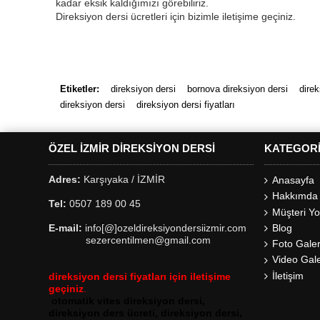
kadar eksik kaldığımızı görebiliriz.
Direksiyon dersi ücretleri için bizimle iletişime geçiniz.
Direksiyon Özel Ders Verenler sahibinden.com'da
Etiketler:
direksiyon dersi
bornova direksiyon dersi
direk
direksiyon dersi
direksiyon dersi fiyatları
ÖZEL İZMIR DIREKSIYON DERSI
KATEGOR
Adres:
Karşıyaka / İZMİR
Anasayfa
Hakkımda
Tel:
0507 189 00 45
Müşteri Yo
Blog
E-mail:
info[@]ozeldireksiyondersiizmir.com
sezercentilmen@gmail.com
Foto Galer
Video Gale
İletişim
direksiyon dersi fiyatları için iletişime
geçini
z
.
otomatik vites direksiyon dersi,
direksiyon ders ücreti, direksiyon dersi,