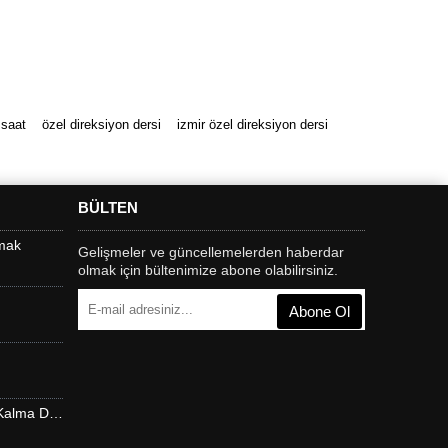
 saat
özel direksiyon dersi
izmir özel direksiyon dersi
BÜLTEN
mak
Gelişmeler ve güncellemelerden haberdar
olmak için bültenimize abone olabilirsiniz.
Abone Ol
Direksiyon Dersi mi Hayatta Kalma Dersi mi?