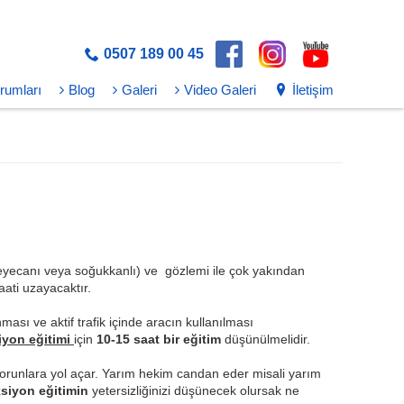
0507 189 00 45
rumları
Blog
Galeri
Video Galeri
İletişim
heyecanı veya soğukkanlı) ve gözlemi ile çok yakından
aati uzayacaktır.
sı ve aktif trafik içinde aracın kullanılması
iyon eğitimi
için
10-15 saat bir eğitim
düşünülmelidir.
runlara yol açar. Yarım hekim candan eder misali yarım
siyon eğitimin
yetersizliğinizi düşünecek olursak ne