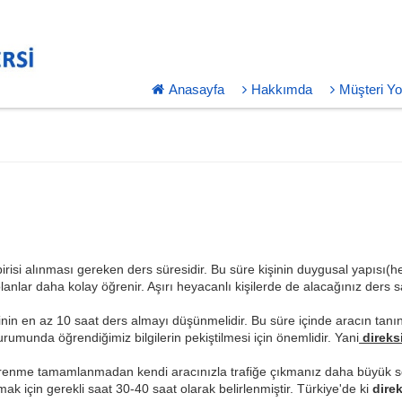
Anasayfa
Hakkımda
Müşteri Yo
risi alınması gereken ders süresidir. Bu süre kişinin duygusal yapısı(
olanlar daha kolay öğrenir. Aşırı heyacanlı kişilerde de alacağınız ders s
n en az 10 saat ders almayı düşünmelidir. Bu süre içinde aracın tanınma
rumunda öğrendiğimiz bilgilerin pekiştilmesi için önemlidir. Yani
direks
renme tamamlanmadan kendi aracınızla trafiğe çıkmanız daha büyük so
ak için gerekli saat 30-40 saat olarak belirlenmiştir. Türkiye'de ki
direk