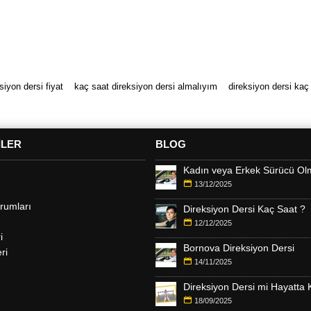
siyon dersi fiyat
kaç saat direksiyon dersi almalıyım
direksiyon dersi kaç
ILER
BLOG
Kadın veya Erkek Sürücü Ol
13/12/2025
rumları
Direksiyon Dersi Kaç Saat ?
12/12/2025
i
Bornova Direksiyon Dersi
ri
14/11/2025
18/09/2025