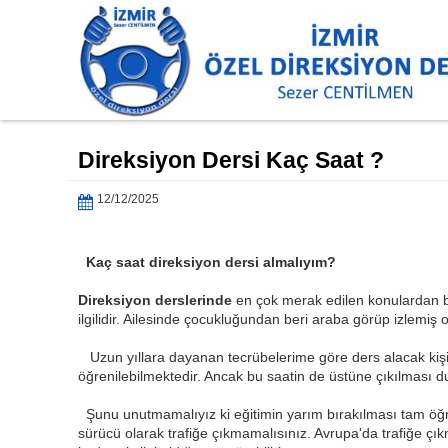
Direksiyon Dersi Kaç Saat ?
12/12/2025
Kaç saat direksiyon dersi almalıyım?
Direksiyon derslerinde
en çok merak edilen konulardan bi
ilgilidir. Ailesinde çocukluğundan beri araba görüp izlemiş 
Uzun yıllara dayanan tecrübelerime göre ders alacak kişini
öğrenilebilmektedir. Ancak bu saatin de üstüne çıkılması du
Şunu unutmamalıyız ki eğitimin yarım bırakılması tam öğ
sürücü olarak trafiğe çıkmamalısınız. Avrupa'da trafiğe çıkm