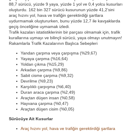
88,7 sürücü, yüzde 9 yaya, yüzde 1 yol ve 0,4 yolcu kusurları
oluşturdu. 162 bin 327 sürücü kusurunun yüzde 41,2’sini
araç hızını yol, hava ve trafiğin gerektirdiği şartlara
uydurmamak oluştururken, bunu yüzde 12,7 ile kavşaklarda
geçiş önceliğine uymamak izledi.
Trafik kazaları istatistiklerinin bir parçası olmamak için, trafik
kurallarına uymayı ve bilinçli sürücü, yaya olmayı unutmayın!
Rakamlarla Trafik Kazalarının Başlıca Sebepleri
Yandan çarpma veya çarpışma (%29,67)
Yayaya çarpma (%16,64)
Yoldan çıkma (%15,29)
Arkadan çarpma (%9,86)
Sabit cisme çarpma (%9,32)
Devrilme (%9,23)
Karşılıklı çarpışma (%6,40)
Duran araca çarpma (%2,49)
Araçtan düşen insan (%0,58)
Hayvana çarpma (%0,47)
Araçtan düşen cisim (%0,05)
Sürücüye Ait Kusurlar
Araç hızını yol, hava ve trafiğin gerektirdiği şartlara