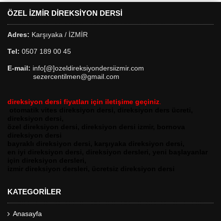
ÖZEL İZMIR DIREKSIYON DERSI
Adres:
Karşıyaka / İZMİR
Tel:
0507 189 00 45
E-mail:
info[@]ozeldireksiyondersiizmir.com
sezercentilmen@gmail.com
direksiyon dersi fiyatları için iletişime geçini
z
.
otomatik vites direksiyon dersi, direksiyon ders ücreti,
direksiyon dersi,
özel direksiyon dersi, direksiyon dersi izmir, bornova
direksiyon dersi
bayraklı direksiyon dersi, karşıyaka direksiyon dersi,
en iyi direksiyon dersi, direksiyon dersleri, yeni başlayanlar
için direksiyon dersleri,
izmir direksiyon dersleri, ücretsiz direksiyon dersi
KATEGORILER
Anasayfa