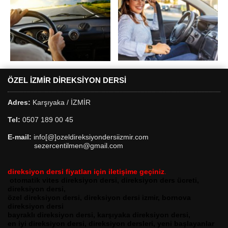
ÖZEL İZMIR DIREKSIYON DERSI
Adres:
Karşıyaka / İZMİR
Tel:
0507 189 00 45
E-mail:
info[@]ozeldireksiyondersiizmir.com
sezercentilmen@gmail.com
direksiyon dersi fiyatları için iletişime geçini
z
.
otomatik vites direksiyon dersi, direksiyon ders ücreti,
direksiyon dersi,
özel direksiyon dersi, direksiyon dersi izmir, bornova
direksiyon dersi
bayraklı direksiyon dersi, karşıyaka direksiyon dersi,
en iyi direksiyon dersi, direksiyon dersleri, yeni başlayanlar